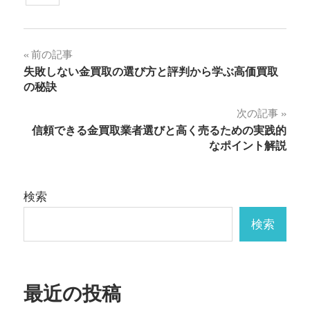
投
前の記事
失敗しない金買取の選び方と評判から学ぶ高価買取
稿
の秘訣
ナ
次の記事
信頼できる金買取業者選びと高く売るための実践的
ビ
なポイント解説
ゲ
ー
検索
シ
検索
ョ
ン
最近の投稿