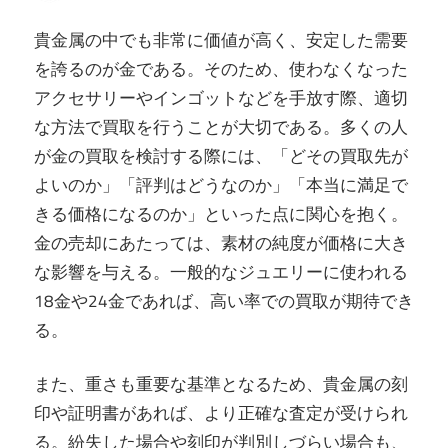
し
ま
貴金属の中でも非常に価値が高く、安定した需要
す。
を誇るのが金である。
そのため、使わなくなった
アクセサリーやインゴットなどを手放す際、適切
な方法で買取を行うことが大切である。多くの人
が金の買取を検討する際には、「どその買取先が
よいのか」「評判はどうなのか」「本当に満足で
きる価格になるのか」といった点に関心を抱く。
金の売却にあたっては、素材の純度が価格に大き
な影響を与える。一般的なジュエリーに使われる
18金や24金であれば、高い率での買取が期待でき
る。
また、重さも重要な基準となるため、貴金属の刻
印や証明書があれば、より正確な査定が受けられ
る。紛失した場合や刻印が判別しづらい場合も、