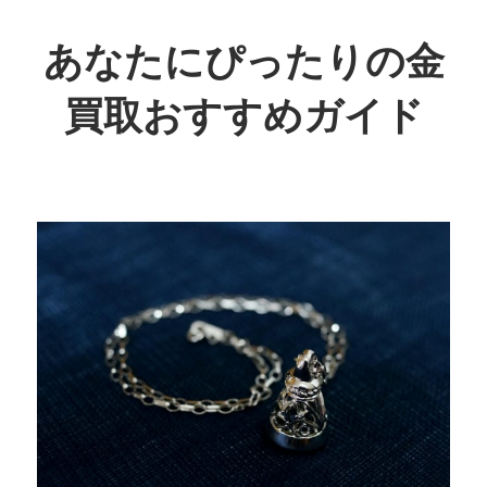
コ
ン
あなたにぴったりの金
テ
買取おすすめガイド
ン
ツ
賢
へ
く
ス
お
キ
得
ッ
に！
プ
あ
な
た
に
最
適