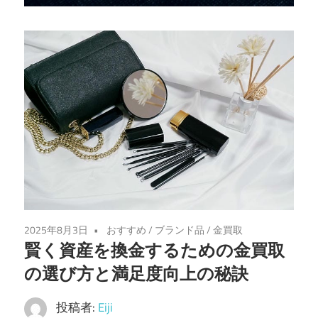
な
金
の
売
却
先
を
見
つ
け
る
2025年8月3日
おすすめ
/
ブランド品
/
金買取
手
賢く資産を換金するための金買取
助
の選び方と満足度向上の秘訣
け
を
投稿者:
Eiji