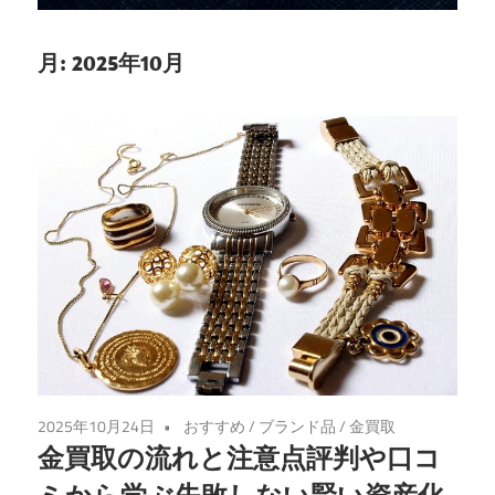
な
金
月:
2025年10月
の
売
却
先
を
見
つ
け
る
手
助
2025年10月24日
おすすめ
/
ブランド品
/
金買取
け
金買取の流れと注意点評判や口コ
を