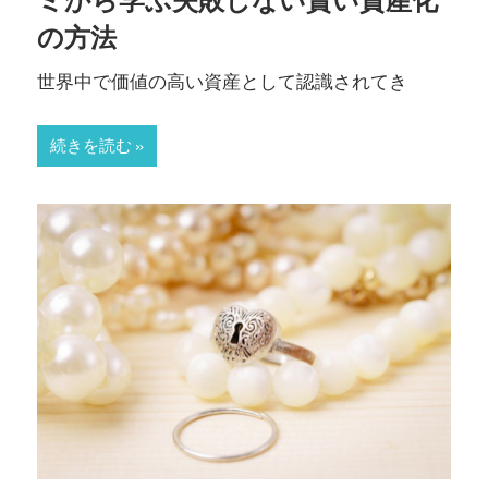
ミから学ぶ失敗しない賢い資産化
し
の方法
ま
す。
世界中で価値の高い資産として認識されてき
続きを読む