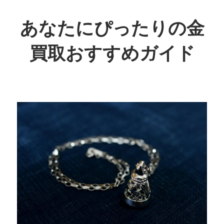
コ
ン
あなたにぴったりの金
テ
買取おすすめガイド
ン
ツ
賢
へ
く
ス
お
キ
得
ッ
に！
プ
あ
な
た
に
最
適