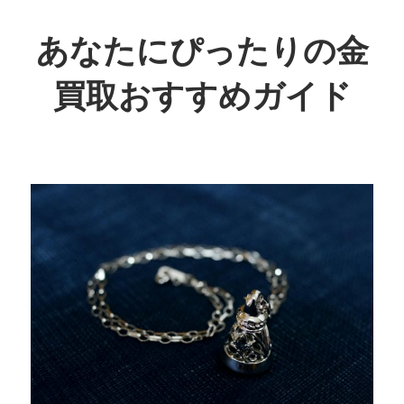
コ
ン
あなたにぴったりの金
テ
買取おすすめガイド
ン
ツ
賢
へ
く
ス
お
キ
得
ッ
に！
プ
あ
な
た
に
最
適