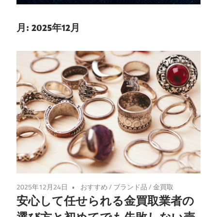
な
金
月:
2025年12月
の
売
却
先
を
見
つ
け
る
手
助
2025年12月24日
おすすめ
/
ブランド品
/
金買取
け
安心して任せられる金買取業者の
を
選び方と初めてでも失敗しない売