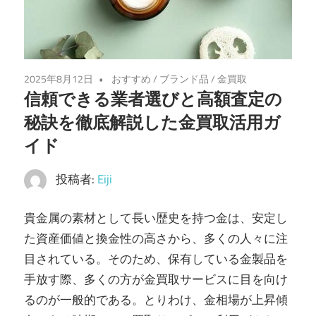
し
ま
す。
2025年8月12日
おすすめ
/
ブランド品
/
金買取
信頼できる業者選びと高額査定の
秘訣を徹底解説した金買取活用ガ
イド
投稿者:
Eiji
貴金属の素材として長い歴史を持つ金は、安定し
た資産価値と換金性の高さから、多くの人々に注
目されている。
そのため、保有している金製品を
手放す際、多くの方が金買取サービスに目を向け
るのが一般的である。とりわけ、金相場が上昇傾