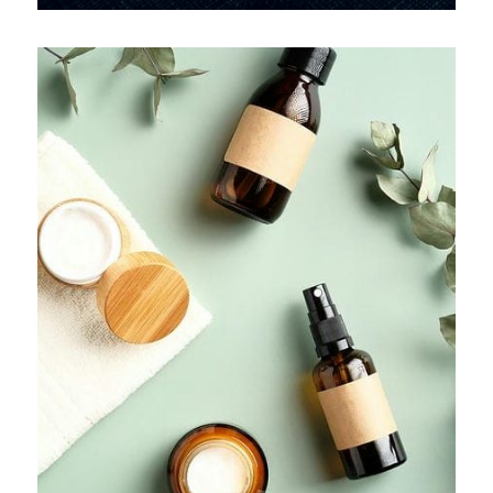
な
金
の
売
却
先
を
見
つ
け
る
手
助
け
を