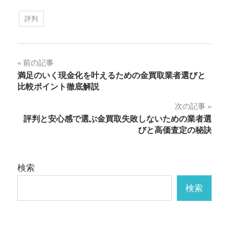
評判
投
前の記事
満足のいく現金化を叶えるための金買取業者選びと
稿
比較ポイント徹底解説
ナ
次の記事
評判と安心感で選ぶ金買取失敗しないための業者選
ビ
びと高価査定の秘訣
ゲ
ー
検索
シ
検索
ョ
ン