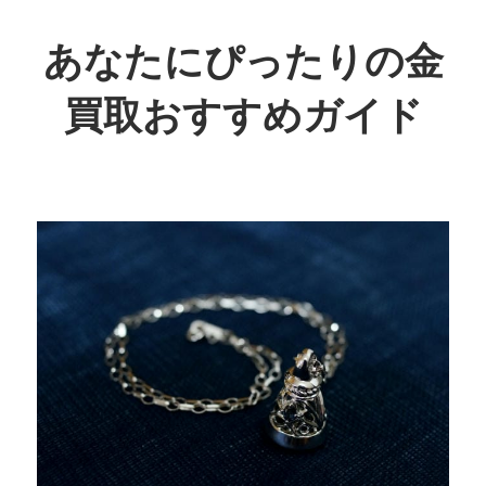
コ
ン
あなたにぴったりの金
テ
買取おすすめガイド
ン
ツ
賢
へ
く
ス
お
キ
得
ッ
に！
プ
あ
な
た
に
最
適