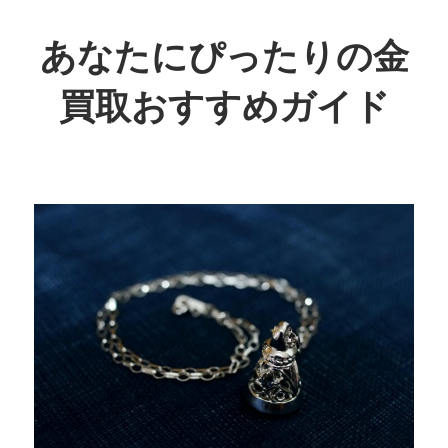
コ
ン
あなたにぴったりの金
テ
買取おすすめガイド
ン
ツ
賢
へ
く
ス
お
キ
得
ッ
に！
プ
あ
な
た
に
最
適