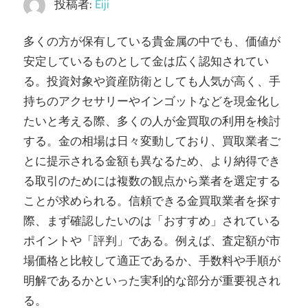
し
投稿者:
Eiji
ま
多くの方が保有している貴金属の中でも、価値が
す。
安定しているものとして金は広く認知されてい
る。
投資対象や資産防衛としても人気が高く、手
持ちのアクセサリーやインゴットなどを現金化し
たいと考える際、多くの人が金買取の利用を検討
する。金の相場は日々変動しており、買取業者ご
とに提示される金額も異なるため、より納得でき
る取引のためには複数の観点から業者を選定する
ことが求められる。信頼できる金買取業者を探す
際、まず確認したいのは「おすすめ」されている
ポイントや「評判」である。例えば、査定額が市
場価格と比較して適正であるか、手数料や手順が
明解であるかといった実利的な部分が重要視され
る。