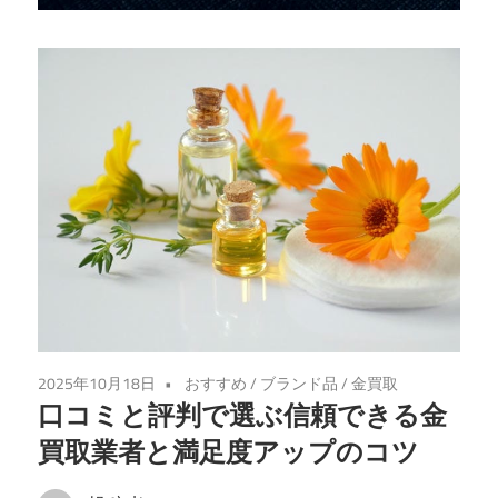
な
金
の
売
却
先
を
見
つ
け
る
手
2025年10月18日
おすすめ
/
ブランド品
/
金買取
助
口コミと評判で選ぶ信頼できる金
け
買取業者と満足度アップのコツ
を