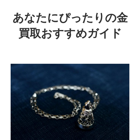
コ
ン
あなたにぴったりの金
テ
買取おすすめガイド
ン
ツ
賢
へ
く
ス
お
キ
得
ッ
に！
プ
あ
な
た
に
最
適