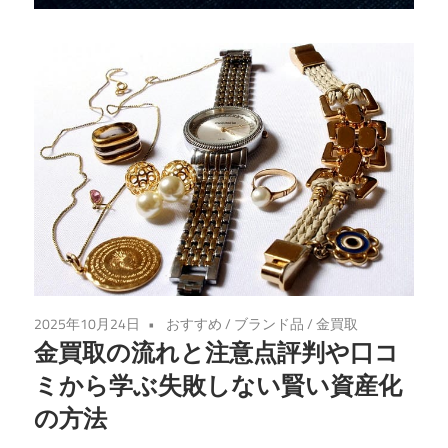
な
金
の
売
却
先
を
見
つ
け
る
2025年10月24日
おすすめ
/
ブランド品
/
金買取
手
金買取の流れと注意点評判や口コ
助
ミから学ぶ失敗しない賢い資産化
け
の方法
を