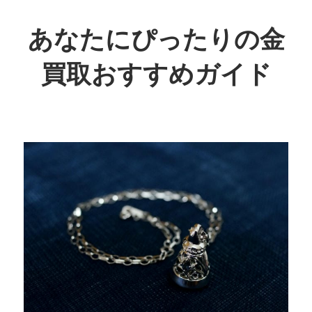
コ
ン
あなたにぴったりの金
テ
買取おすすめガイド
ン
ツ
賢
へ
く
ス
お
キ
得
ッ
に！
プ
あ
な
た
に
最
適