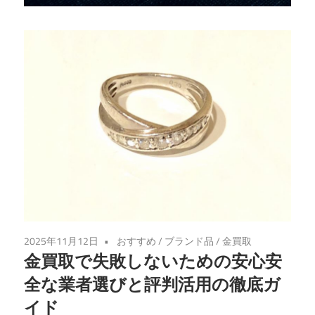
な
金
の
売
却
先
を
見
つ
け
る
手
2025年11月12日
おすすめ
/
ブランド品
/
金買取
助
金買取で失敗しないための安心安
け
全な業者選びと評判活用の徹底ガ
を
イド