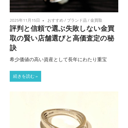
2025年11月15日
おすすめ
/
ブランド品
/
金買取
評判と信頼で選ぶ失敗しない金買
取の賢い店舗選びと高価査定の秘
訣
希少価値の高い資産として長年にわたり重宝
続きを読む