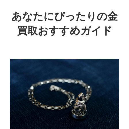
コ
ン
あなたにぴったりの金
テ
買取おすすめガイド
ン
ツ
賢
へ
く
ス
お
キ
得
ッ
に！
プ
あ
な
た
に
最
適