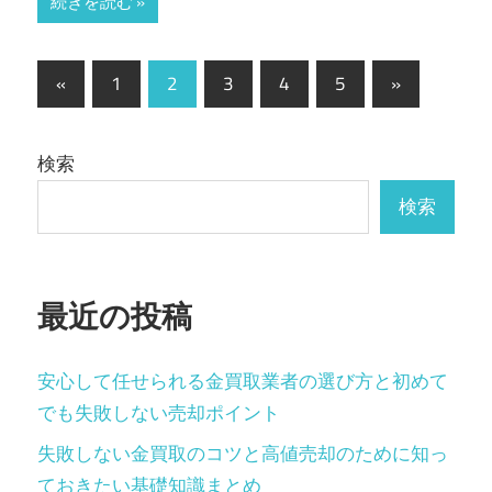
続きを読む
投
前
次
«
1
2
3
4
5
»
の
の
稿
記
記
の
検索
事
事
ペ
検索
ー
ジ
最近の投稿
送
り
安心して任せられる金買取業者の選び方と初めて
でも失敗しない売却ポイント
失敗しない金買取のコツと高値売却のために知っ
ておきたい基礎知識まとめ