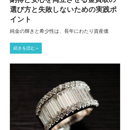
し
選び方と失敗しないための実践ポ
ま
す。
イント
純金の輝きと希少性は、長年にわたり資産価
続きを読む